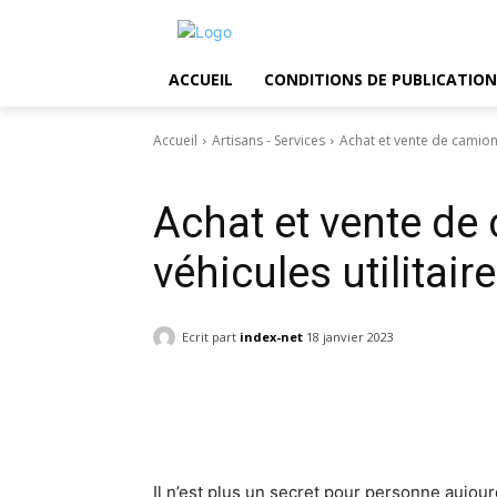
ACCUEIL
CONDITIONS DE PUBLICATION
Accueil
Artisans - Services
Achat et vente de camions
Artisans - Services
Achat et vente de 
véhicules utilitair
Ecrit part
index-net
18 janvier 2023
Facebook
Twitter
Pin
Il n’est plus un secret pour personne aujou