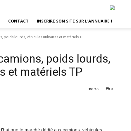
CONTACT
INSCRIRE SON SITE SUR L’ANNUAIRE !
, poids lourds, véhicules utilitaires et matériels TP
camions, poids lourds,
es et matériels TP
972
0
terest
WhatsApp
rd’hui que le marché dédié aux camions, véhicules