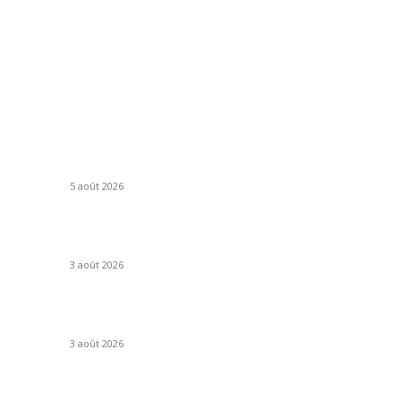
ARTICLES POPULAIRES
C
Rouen, seule ville française du réseau UNESCO
En
le
gastronomie, prépare son festival Rouen à Table
Ar
!
5 août 2026
Ac
In
FilmsToon nouvelle adresse Août 2026 : où en
S
est le site ?
3 août 2026
Im
Ar
Lille : le réseau de bus Ilévia se transforme en
profondeur à la rentrée
V
3 août 2026