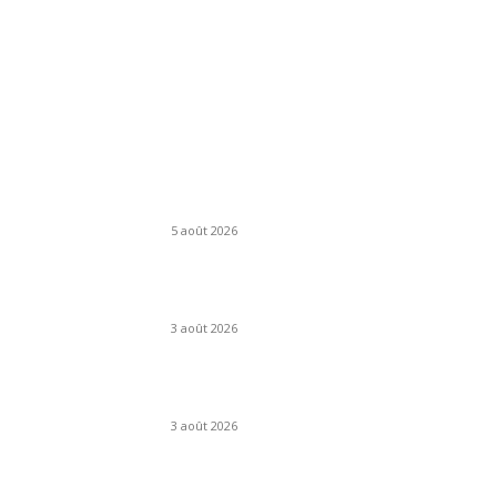
IMAGES DE L'EDITEUR
Rouen, seule ville française du réseau UNESCO
gastronomie, prépare son festival Rouen à Tab
!
5 août 2026
FilmsToon nouvelle adresse Août 2026 : où en
est le site ?
3 août 2026
Lille : le réseau de bus Ilévia se transforme en
profondeur à la rentrée
3 août 2026