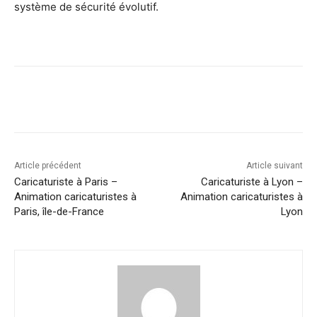
système de sécurité évolutif.
Facebook
Twitter
Pinterest
W
Article précédent
Article suivant
Caricaturiste à Paris –
Caricaturiste à Lyon –
Animation caricaturistes à
Animation caricaturistes à
Paris, île-de-France
Lyon