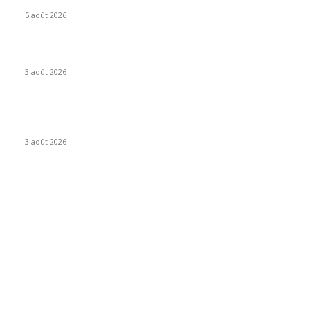
5 août 2026
FilmsToon nouvelle adresse Août 2026 : où en est le site ?
3 août 2026
Lille : le réseau de bus Ilévia se transforme en profondeur à la
rentrée
3 août 2026
CATEGORIES POPULAIRES
Entreprise - Business
76
Artisans - Services
40
Activités et Loisirs
38
Internet - Actus Geek
34
Sante et Médecine
30
Immobilier et Construction
26