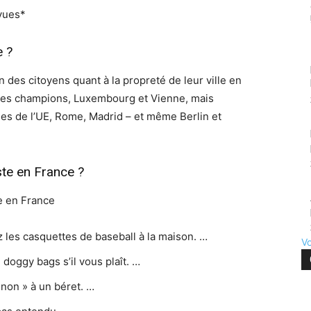
 vues*
e ?
 des citoyens quant à la propreté de leur ville en
e les champions, Luxembourg et Vienne, mais
ales de l’UE, Rome, Madrid – et même Berlin et
ste en France ?
e en France
z les casquettes de baseball à la maison. …
Vo
doggy bags s’il vous plaît. …
 non » à un béret. …