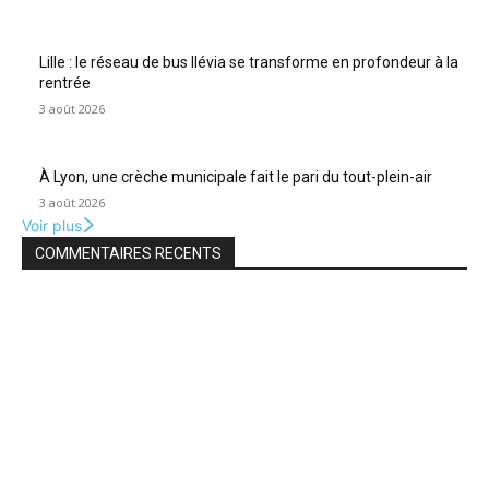
Lille : le réseau de bus Ilévia se transforme en profondeur à la
rentrée
3 août 2026
À Lyon, une crèche municipale fait le pari du tout-plein-air
3 août 2026
Voir plus
COMMENTAIRES RECENTS
IMAGES DE L'EDITEUR
Rouen, seule ville française du réseau UNESCO gastronomie,
prépare son festival Rouen à Table !