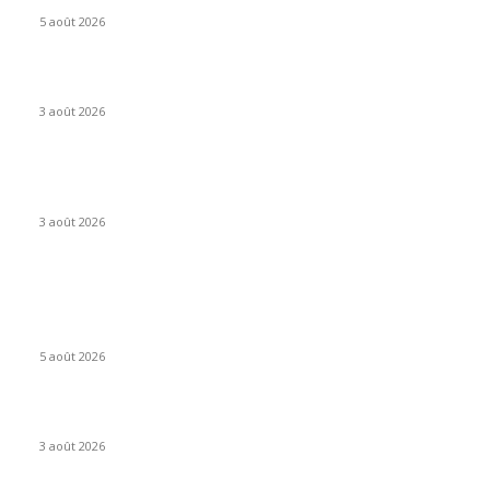
5 août 2026
FilmsToon nouvelle adresse Août 2026 : où en est le site ?
3 août 2026
Lille : le réseau de bus Ilévia se transforme en profondeur à la
rentrée
3 août 2026
ARTICLES POPULAIRES
Rouen, seule ville française du réseau UNESCO gastronomie,
prépare son festival Rouen à Table !
5 août 2026
FilmsToon nouvelle adresse Août 2026 : où en est le site ?
3 août 2026